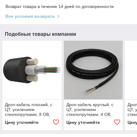
Возврат товара в течение 14 дней по договоренности
Все условия возврата
Подобные товары компании
Дроп-кабель плоский, с
Дроп-кабель круглый, с
Дроп
ЦТ, усилением
ЦТ, усилением
ЦТ, 
стеклопрутками, 8 ОВ,
стеклопрутками, 4 ОВ,
стек
G.657.A1, полиэтилен,
G.657.A1, полиэтилен,
G.65
Цену уточняйте
Цену уточняйте
Цен
облегчённый, 3 кН
облегчённый, 1.5 кН
обле