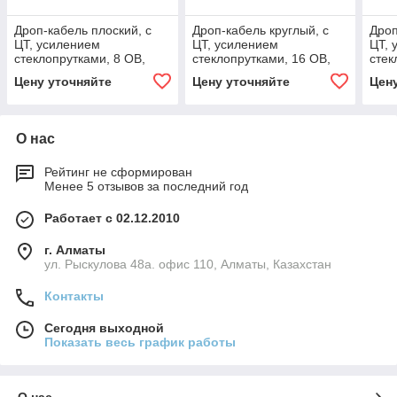
Дроп-кабель плоский, с
Дроп-кабель круглый, с
Дроп
ЦТ, усилением
ЦТ, усилением
ЦТ, 
стеклопрутками, 8 ОВ,
стеклопрутками, 16 ОВ,
стек
G.657.A1, полиэтилен,
G.657.A1, полиэтилен,
G.65
Цену уточняйте
Цену уточняйте
Цен
облегчённый, 3 кН
облегчённый, 3 кН, C-
обле
336260
О нас
Рейтинг не сформирован
Менее 5 отзывов за последний год
Работает с 02.12.2010
г. Алматы
ул. Рыскулова 48а. офис 110, Алматы, Казахстан
Контакты
Сегодня выходной
Показать весь график работы