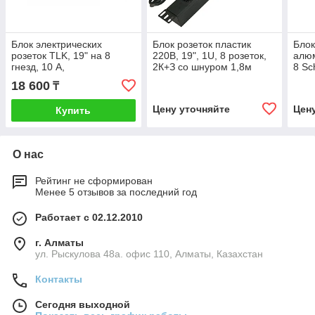
Блок электрических
Блок розеток пластик
Блок
розеток TLK, 19" на 8
220В, 19", 1U, 8 розеток,
алюм
гнезд, 10 A,
2К+З со шнуром 1,8м
8 Sc
подс
18 600
₸
С14
Цену уточняйте
Цен
Купить
О нас
Рейтинг не сформирован
Менее 5 отзывов за последний год
Работает с 02.12.2010
г. Алматы
ул. Рыскулова 48а. офис 110, Алматы, Казахстан
Контакты
Сегодня выходной