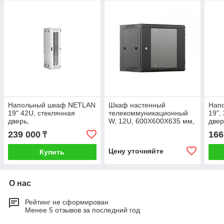
Напольный шкаф NETLAN
Шкаф настенный
Нап
19" 42U, стеклянная
телекоммуникационный
19",
дверь,
W, 12U, 600Х600Х635 мм,
двер
цельнометаллические
4 профиля 19, дверь
цел
239 000
166
₸
стенки,
стеклянная, разобранный,
стен
Ш600хВ2042хГ800мм, в
черный RAL 9005
Ш60
Цену уточняйте
Купить
разобранном
раз
О нас
Рейтинг не сформирован
Менее 5 отзывов за последний год