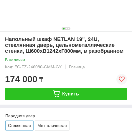
Напольный шкаф NETLAN 19", 24U,
стеклянная дверь, цельнометаллические
стенки, Ш600хВ1242хГ800мм, в разобранном
В наличии
Код: EC-FZ-246080-GMM-GY
Розница
174 000
₸
Купить
Передняя двер
Стеклянная
Метталическая