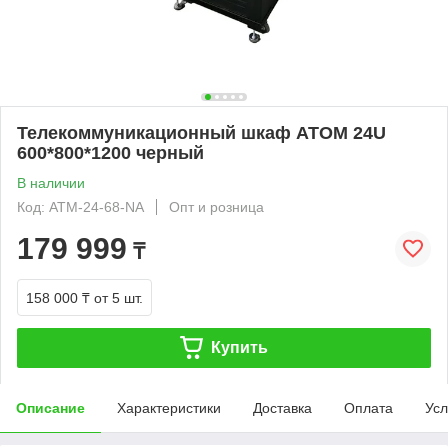
Телекоммуникационный шкаф ATOM 24U
600*800*1200 черный
В наличии
Код: ATM-24-68-NA
Опт и розница
179 999
₸
158 000 ₸
от 5 шт.
Купить
Описание
Характеристики
Доставка
Оплата
Усл