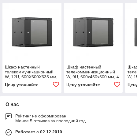
Шкаф настенный
Шкаф настенный
Шка
телекоммуникационный
телекоммуникационный
тел
W, 12U, 600Х600Х635 мм,
W, 9U, 600х450х500 мм, 4
W, 1
4 профиля 19, дверь
профиля 19, дверь
проф
Цену уточняйте
Цену уточняйте
Цен
стеклянная, разобранный,
стеклянная, разобранный,
разо
черный RAL 9005
черный RAL 9005
900
О нас
Рейтинг не сформирован
Менее 5 отзывов за последний год
Работает с 02.12.2010