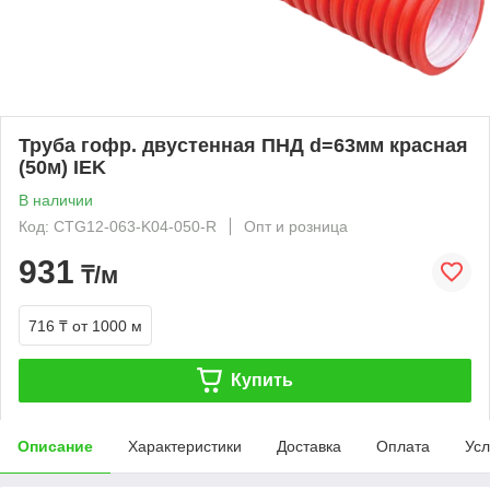
Труба гофр. двустенная ПНД d=63мм красная
(50м) IEK
В наличии
Код: CTG12-063-K04-050-R
Опт и розница
931
₸/м
716 ₸
от 1000 м
Купить
Описание
Характеристики
Доставка
Оплата
Усл