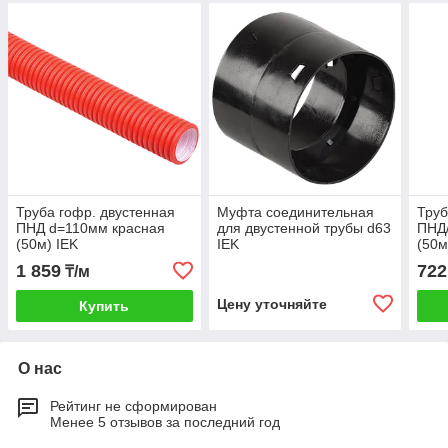
Труба гофр. двустенная
Муфта соединительная
Труб
ПНД d=110мм красная
для двустенной трубы d63
ПНД/
(50м) IEK
IEK
(50м
1 859
722
₸/м
Цену уточняйте
Купить
О нас
Рейтинг не сформирован
Менее 5 отзывов за последний год