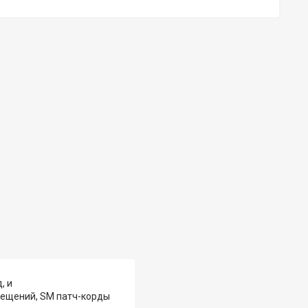
, и
мещений, SM патч-корды