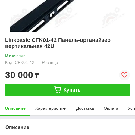
Linkbasic CFK01-42 Панель-органайзер
вертикальная 42U
В наличии
Код: CFK01-42
Розница
30 000
₸
Купить
Описание
Характеристики
Доставка
Оплата
Усл
Описание