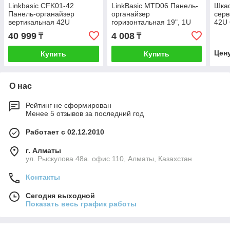
Linkbasic CFK01-42
LinkBasic MTD06 Панель-
Шка
Панель-органайзер
органайзер
сер
вертикальная 42U
горизонтальная 19", 1U
42U
(метал)
двой
40 999
4 008
₸
₸
пане
щет
Цен
Купить
Купить
черн
О нас
Рейтинг не сформирован
Менее 5 отзывов за последний год
Работает с 02.12.2010
г. Алматы
ул. Рыскулова 48а. офис 110, Алматы, Казахстан
Контакты
Сегодня выходной
Показать весь график работы